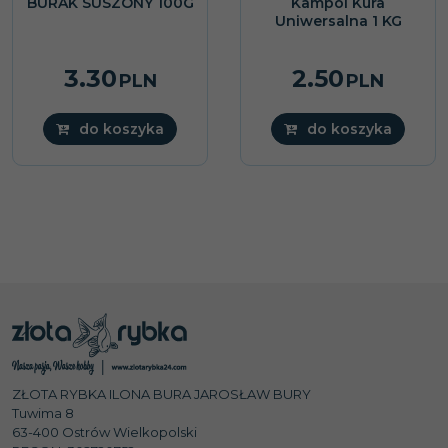
BURAK SUSZONY 100G
Kampol Kura
NOWOŚĆ
Uniwersalna 1 KG
3.30
2.50
PLN
PLN
do koszyka
do koszyka
ZŁOTA RYBKA ILONA BURA JAROSŁAW BURY
Tuwima 8
63-400 Ostrów Wielkopolski