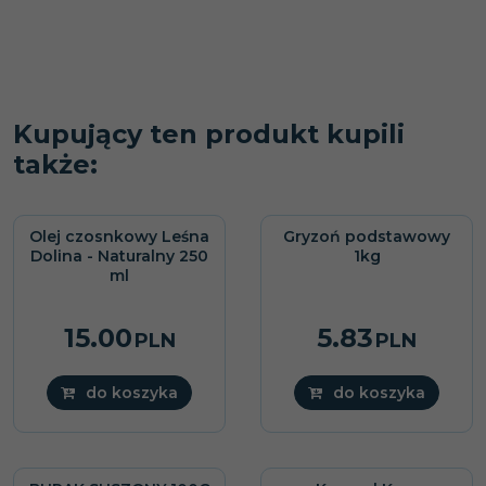
Kupujący ten produkt kupili
także:
Olej czosnkowy Leśna
Gryzoń podstawowy
NOWOŚĆ
NOWOŚĆ
Dolina - Naturalny 250
1kg
ml
15.00
5.83
PLN
PLN
do koszyka
do koszyka