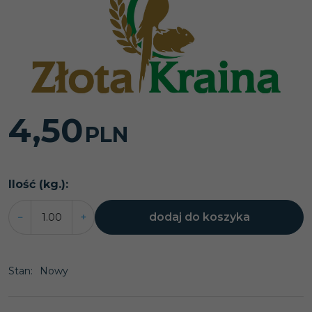
4,50
PLN
Ilość
(kg.)
:
dodaj do koszyka
−
+
Stan
:
Nowy