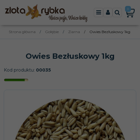
0
Menu
Panel
Szukaj
Strona główna
/
Gołębie
/
Ziarna
/
Owies Bezłuskowy 1kg
Owies Bezłuskowy 1kg
Kod produktu
:
00035